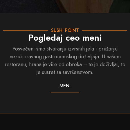
SUSHI POINT
Pogledaj ceo meni
Posvećeni smo stvaranju izvrsnih jela i pružanju
nezaboravnog gastronomskog doživljaja. U našem
restoranu, hrana je više od obroka – to je doživljaj, to
je susret sa savršenstvom.
MENI