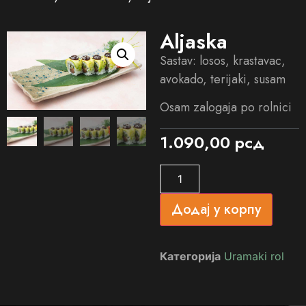
Aljaska
Sastav: losos, krastavac,
avokado, terijaki, susam
Osam zalogaja po rolnici
1.090,00
рсд
Додај у корпу
Категорија
Uramaki rol