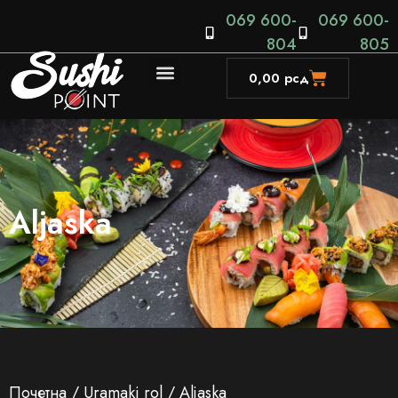
069 600-
069 600-
804
805
0,00
рсд
Aljaska
Почетна
/
Uramaki rol
/ Aljaska